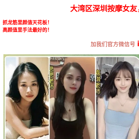
大湾区深圳按摩
女友
抓龙筋里颜值天花板！
高颜值里手法最好的！
加
我们官方微信号